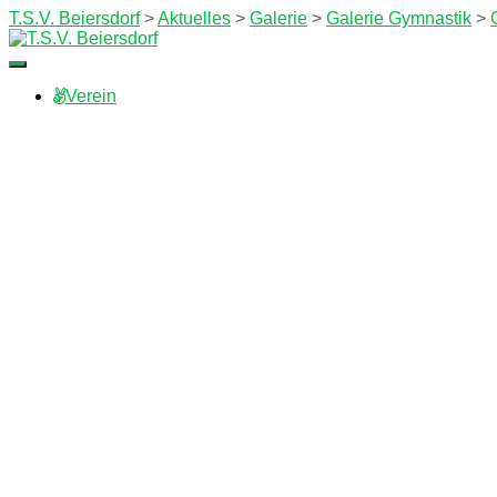
T.S.V. Beiersdorf
>
Aktuelles
>
Galerie
>
Galerie Gymnastik
>
Navigation
umschalten
Verein