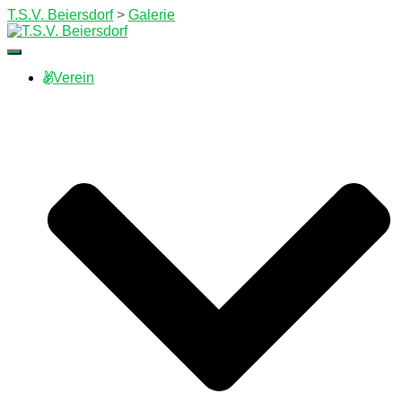
T.S.V. Beiersdorf
>
Galerie
Navigation
umschalten
Verein