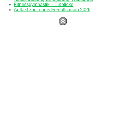
Fitnessgymnastik – Einblicke
Auftakt zur Tennis Freiluftsaison 2026
Impressum
Datenschutzerklärung
Kinderturnen
Galerie Tennis
Hestia | Entwickelt von
ThemeIsle