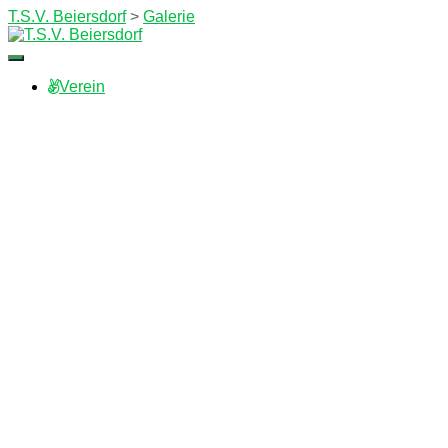
T.S.V. Beiersdorf
>
Galerie
Navigation
umschalten
Verein