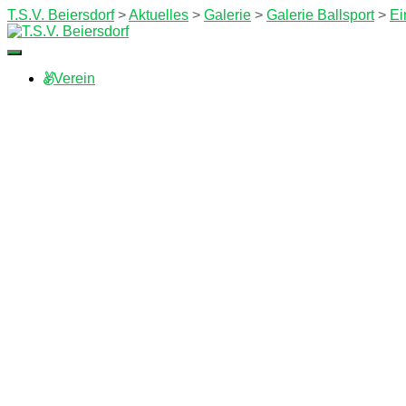
T.S.V. Beiersdorf
>
Aktuelles
>
Galerie
>
Galerie Ballsport
>
Ei
Navigation
umschalten
Verein