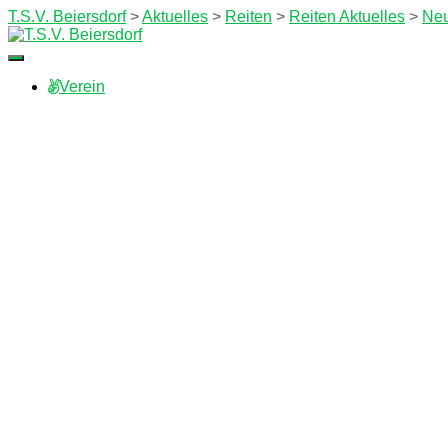
T.S.V. Beiersdorf
>
Aktuelles
>
Reiten
>
Reiten Aktuelles
>
Neu
Navigation
umschalten
Verein