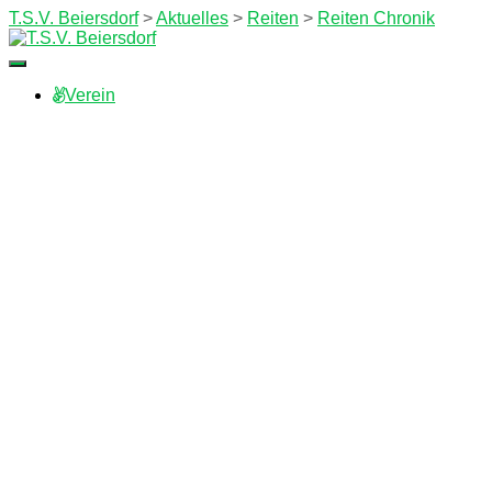
T.S.V. Beiersdorf
>
Aktuelles
>
Reiten
>
Reiten Chronik
Navigation
umschalten
Verein