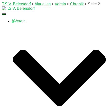
T.S.V. Beiersdorf
>
Aktuelles
>
Verein
>
Chronik
>
Seite 2
Navigation
umschalten
Verein