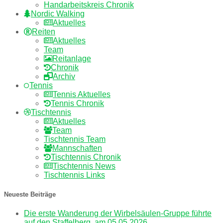
Handarbeitskreis Chronik
Nordic Walking
Aktuelles
Reiten
Aktuelles
Team
Reitanlage
Chronik
Archiv
Tennis
Tennis Aktuelles
Tennis Chronik
Tischtennis
Aktuelles
Team
Tischtennis Team
Mannschaften
Tischtennis Chronik
Tischtennis News
Tischtennis Links
Neueste Beiträge
Die erste Wanderung der Wirbelsäulen-Gruppe führte
auf den Staffelberg, am 05.05.2026