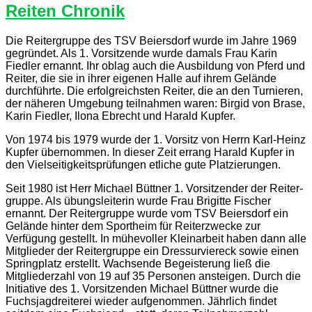
Reiten Chronik
Die Reitergruppe des TSV Beiersdorf wurde im Jahre 1969
ge­gründet. Als 1. Vorsitzende wurde damals Frau Karin
Fiedler er­nannt. Ihr oblag auch die Ausbildung von Pferd und
Reiter, die sie in ihrer eigenen Halle auf ihrem Gelände
durchführte. Die erfolgreichsten Reiter, die an den Turnieren,
der näheren Um­gebung teilnahmen waren: Birgid von Brase,
Karin Fiedler, Ilona Ebrecht und Harald Kupfer.
Von 1974 bis 1979 wurde der 1. Vorsitz von Herrn Karl-Heinz
Kupfer übernommen. In dieser Zeit errang Harald Kupfer in
den Vielseitigkeitsprüfungen etliche gute Platzierungen.
Seit 1980 ist Herr Michael Büttner 1. Vorsitzender der Reiter­
gruppe. Als übungsleiterin wurde Frau Brigitte Fischer
ernannt. Der Reitergruppe wurde vom TSV Beiersdorf ein
Gelände hinter dem Sportheim für Reiterzwecke zur
Verfügung gestellt. In mühevoller Kleinarbeit haben dann alle
Mitglieder der Reitergruppe ein Dressurviereck sowie einen
Springplatz erstellt. Wachsende Be­geisterung ließ die
Mitgliederzahl von 19 auf 35 Personen an­steigen. Durch die
Initiative des 1. Vorsitzenden Michael Büttner wurde die
Fuchsjagdreiterei wieder aufgenommen. Jährlich findet