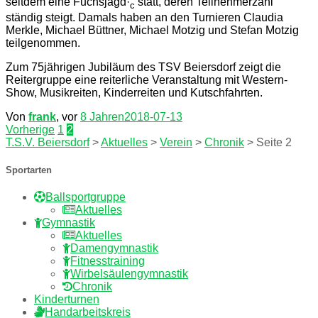
seitdem eine Fuchsjagd·
statt, deren Teilnehmerzahl
c
ständig steigt. Damals haben an den Turnieren Claudia
Merkle, Michael Büttner, Michael Motzig und Stefan Motzig
teilgenommen.
Zum 75jährigen Jubiläum des TSV Beiersdorf zeigt die
Reiter­gruppe eine reiterliche Veranstaltung mit Western-
Show, Musikreiten, Kinderreiten und Kutschfahrten.
Von
frank
, vor
8 Jahren
2018-07-13
Seitennummerierung
Vorherige
1
2
T.S.V. Beiersdorf
>
Aktuelles
>
Verein
>
Chronik
>
Seite 2
der
Beiträge
Sportarten
Ballsportgruppe
Aktuelles
Gymnastik
Aktuelles
Damengymnastik
Fitnesstraining
Wirbelsäulengymnastik
Chronik
Kinderturnen
Handarbeitskreis